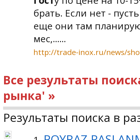
Гост
у по цене на 10-1
брать. Если нет - пус
еще они там планируют
мес,......
http://trade-inox.ru/news/sh
Все результаты поиск
рынка' »
Результаты поиска в ра
POYRAZ PASLAN
1.