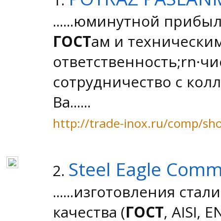
......юминутной прибы
ГОСТ
ам и технически
ответственность;rn∙ч
сотрудничество с кол
Ва......
http://trade-inox.ru/comp/
Steel Eagle Com
2.
......изготовления ста
качества (
ГОСТ
, AISI,