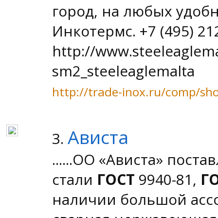
город, на любых удобн
Инкотермс. +7 (495) 21
http://www.steeleaglem
sm2_steeleaglemalta
http://trade-inox.ru/comp/s
Ависта
3.
......ОО «Ависта» пос
стали
ГОСТ
9940-81,
Г
наличии большой асс