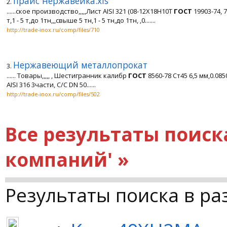
прайс нержавейка.xls
2.
......ское производство,,,,,Лист AISI 321 (08-12Х18Н10Т
ГОСТ
19903-74, 7
т,1 - 5 т,до 1тн,,,свыше 5 тн,1 - 5 тн,до 1тн, ,0.......
http://trade-inox.ru/comp/files/710
Нержавеющий металлопрокат
3.
...... Товары,,,,, , Шестигранник калибр
ГОСТ
8560-78 Ст45 6,5 мм,0.0
AISI 316 3части, С/С DN 50......
http://trade-inox.ru/comp/files/502
Все результаты поиск
компаний' »
Результаты поиска в ра