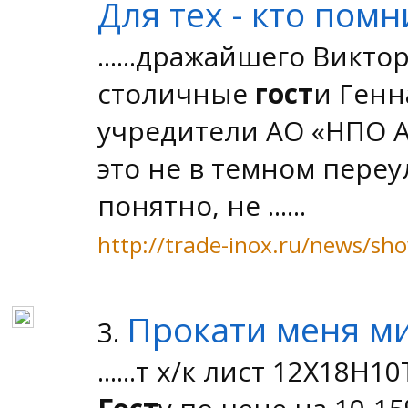
Для тех - кто помн
......дражайшего Вик
столичные
гост
и Генн
учредители АО «НПО А
это не в темном переу
понятно, не ......
http://trade-inox.ru/news/sh
Прокати меня ми
3.
......т х/к лист 12Х18