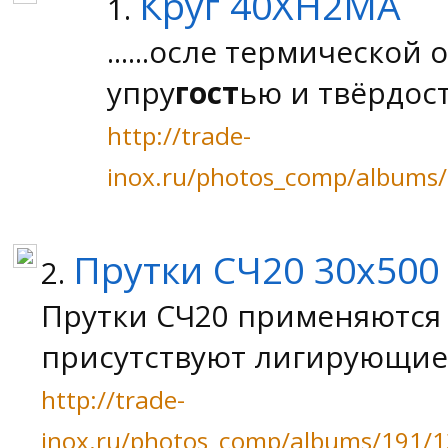
Круг 40ХН2МА
1.
......осле термическо
упру
гост
ью и твёрдос
http://trade-
inox.ru/photos_comp/albums
Прутки СЧ20 30х50
2.
Прутки СЧ20 применяются 
присутствуют лигирующие
http://trade-
inox.ru/photos_comp/albums/191/