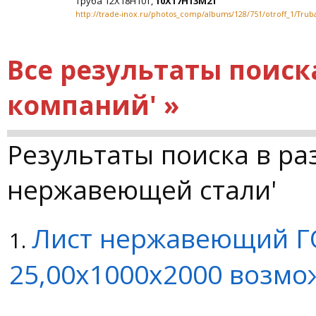
Труба 12Х18Н10Т,
10Х17Н13М2Т
http://trade-inox.ru/photos_comp/albums/128/751/otroff_1/Tr
Все результаты поиск
компаний' »
Результаты поиска в ра
нержавеющей стали'
Лист нержавеющий Г
1.
25,00х1000х2000 возмо