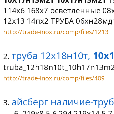
114х6 168х7 осветленные 08
12х13 14пх2 ТРУБА 06хн28мдт 
http://trade-inox.ru/comp/files/1213
труба 12х18н10т,
10х
2.
truba_12h18n10t_10h17n13m2t
http://trade-inox.ru/comp/files/409
айсберг наличие-труб
3.
......6,,219х8,5-6,294 219х14,5-7,