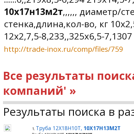
10х17н13м2т
,,,,,, диаметр/с
стенка,длина,кол-во, кг 10х2,
12х2,7,5-8,233,,325x6,5-7,1307 1.
http://trade-inox.ru/comp/files/759
Все результаты поиск
компаний' »
Результаты поиска в ра
Труба 12Х18Н10Т,
10Х17Н13М2Т
1.