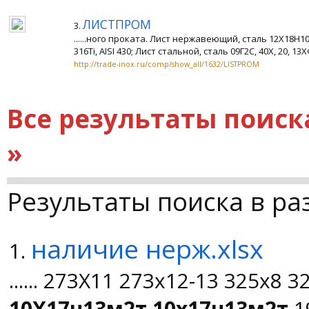
ЛИСТПРОМ
3.
......ного проката. Лист нержавеющий, сталь 12Х18Н1
316Ti, AISI 430; Лист стальной, сталь 09Г2С, 40Х, 20, 13ХФА
http://trade-inox.ru/comp/show_all/1632/LISTPROM
Все результаты поиск
»
Результаты поиска в ра
наличие нерж.xlsx
1.
...... 273Х11 273х12-13 325х8
10Х17н13м2т
10х17н13м2т
1