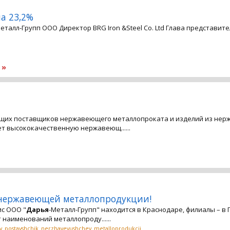
а 23,2%
еталл-Групп ООО Директор BRG Iron &Steel Co. Ltd Глава представит
 »
дущих поставщиков нержавеющего металлопроката и изделий из нер
т высококачественную нержавеющ......
нержавеющей металлопродукции!
ис ООО "
Дарья
-Металл-Групп" находится в Краснодаре, филиалы – в 
наименований металлопроду......
y_postavshchik_nerzhaveyushchey_metalloprodukcii