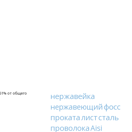
61% от общего
нержавейка
фосс
нержавеющий
проката
сталь
лист
проволока
Aisi