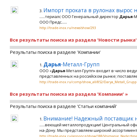
Импорт проката в рулонах вырос н
3.
......териалс ООО Генеральный директор
Дарья
-М
ООО Предс......
http://trade-inox.ru/news/show/293
Все результаты поиска из раздела 'Новости рынка'
Результаты поиска в разделе 'Компании'
Дарья
-Металл-Групп
1.
ООО «
Дарья
-Металл-Групп» входит в число ве
представленных на российском рынке; поставляе
http://trade-inox.ru/comp/show_all/852/Darya_Metall_Grupp
Все результаты поиска из раздела 'Компании' »
Результаты поиска в разделе 'Статьи компаний'
Внимание! Надежный поставщик 
1.
......веющей металлопродукции! Центральный оф
на-Дону. Мы представляем широкий ассортимент 
http://trade-inox.ru/annonce/show/188/Vnimanie_Nadezhny