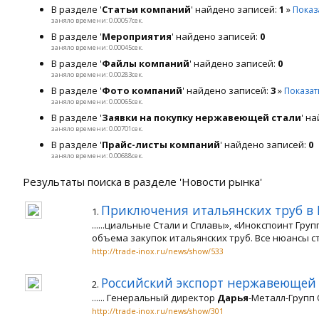
В разделе '
Статьи компаний
' найдено записей:
1
»
Показ
заняло времени: 0.00057сек.
В разделе '
Мероприятия
' найдено записей:
0
заняло времени: 0.00045сек.
В разделе '
Файлы компаний
' найдено записей:
0
заняло времени: 0.00283сек.
В разделе '
Фото компаний
' найдено записей:
3
»
Показат
заняло времени: 0.00065сек.
В разделе '
Заявки на покупку нержавеющей стали
' н
заняло времени: 0.00701сек.
В разделе '
Прайс-листы компаний
' найдено записей:
0
заняло времени: 0.00688сек.
Результаты поиска в разделе 'Новости рынка'
Приключения итальянских труб в 
1.
......циальные Стали и Сплавы», «Инокспоинт Групп
объема закупок итальянских труб. Все нюансы стр
http://trade-inox.ru/news/show/533
Российский экспорт нержавеющей 
2.
...... Генеральный директор
Дарья
-Металл-Групп О
http://trade-inox.ru/news/show/301