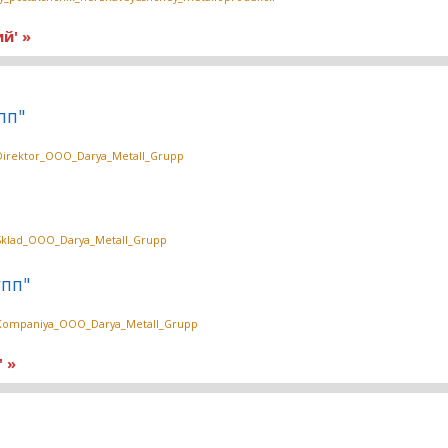
й' »
пп"
1/Direktor_OOO_Darya_Metall_Grupp
1/Sklad_OOO_Darya_Metall_Grupp
упп"
_1/Kompaniya_OOO_Darya_Metall_Grupp
 »