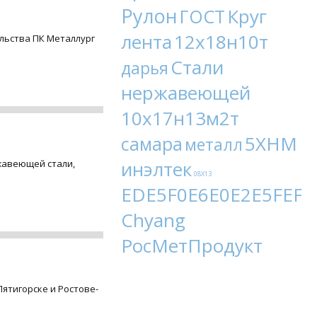
Рулон
Круг
ГОСТ
лента
12х18н10т
ельства ПК Металлург
Стали
дарья
нержавеющей
10х17н13м2т
5ХНМ
самара
металл
инэлтек
жавеющей стали,
08Х13
EDE5F0E6E0E2E5FEF9
Chyang
РосМетПродукт
Пятигорске и Ростове-