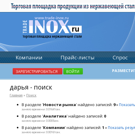
Компании
Прайс-листы
Спрос
РАЗМЕСТИ
ЗАРЕГИСТРИРОВАТЬСЯ
ВОЙТИ
дарья - поиск
Главная
»
Поиск
В разделе '
Новости рынка
' найдено записей:
9
»
Показать
заняло времени: 0.01641сек.
В разделе '
Аналитика
' найдено записей:
0
заняло времени: 0.0005сек.
В разделе '
Компании
' найдено записей:
1
»
Показать резу
заняло времени: 0.00161сек.