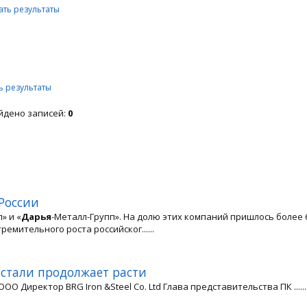
ать результаты
ь результаты
айдено записей:
0
России
» и «
Дарья
-Металл-Групп». На долю этих компаний пришлось более 
емительного роста российског......
стали продолжает расти
ОО Директор BRG Iron &Steel Co. Ltd Глава представительства ПК ......