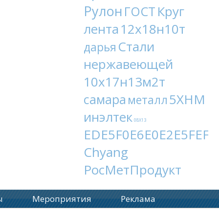
Рулон
Круг
ГОСТ
лента
12х18н10т
Стали
дарья
нержавеющей
10х17н13м2т
5ХНМ
самара
металл
инэлтек
08Х13
EDE5F0E6E0E2E5FEF9
Chyang
РосМетПродукт
ы
Мероприятия
Реклама