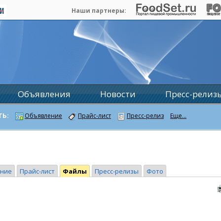
Наши партнеры:
Объявления
Новости
Пресс-релиз
ТЬ:
Объявление
Прайс-лист
Пресс-релиз
Еще...
ение
Прайс-лист
Файлы
Пресс-релизы
Фото