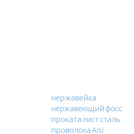
нержавейка
фосс
нержавеющий
проката
сталь
лист
проволока
Aisi