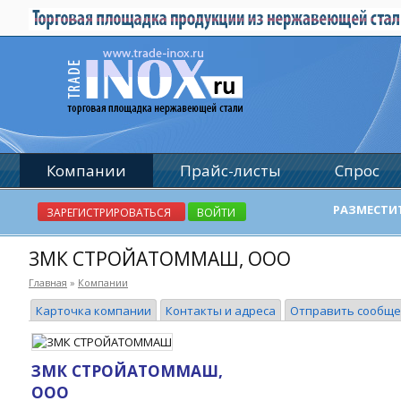
Компании
Прайс-листы
Спрос
РАЗМЕСТИ
ЗАРЕГИСТРИРОВАТЬСЯ
ВОЙТИ
ЗМК СТРОЙАТОММАШ, ООО
Главная
»
Компании
Карточка компании
Контакты и адреса
Отправить сообщ
ЗМК СТРОЙАТОММАШ,
ООО