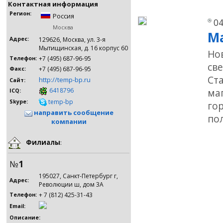
Контактная информация
Регион:
Россия
04
Москва
М
Адрес:
129626, Москва, ул. 3-я
Мытищинская, д. 16 корпус 60
Но
+7 (495) 687-96-95
Телефон:
св
+7 (495) 687-96-95
Факс:
Ст
http://temp-bp.ru
Сайт:
6418796
ма
ICQ:
temp-bp
Skype:
го
направить сообщение
пол
компании
Филиалы
:
№
1
195027, Санкт-Петербург г,
Адрес:
Революции ш, дом 3А
+ 7 (812) 425-31-43
Телефон:
Email:
Описание: