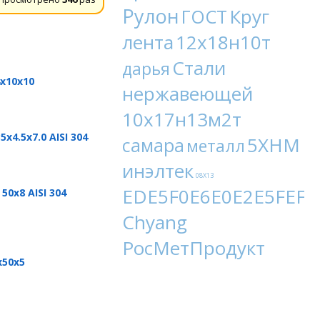
Рулон
Круг
ГОСТ
лента
12х18н10т
Стали
дарья
х10х10
нержавеющей
10х17н13м2т
.5х7.0 AISI 304
5ХНМ
самара
металл
инэлтек
08Х13
EDE5F0E6E0E2E5FEF9
0х8 AISI 304
Chyang
РосМетПродукт
х50х5