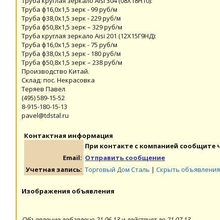
Труба круглая зеркало Aisi 304 (08Х18Н10):
Труба ф16,0х1,5 зерк - 99 руб/м
Труба ф38,0х1,5 зерк - 229 руб/м
Труба ф50,8х1,5 зерк – 329 руб/м
Труба круглая зеркало Aisi 201 (12Х15Г9НД):
Труба ф16,0х1,5 зерк - 75 руб/м
Труба ф38,0х1,5 зерк - 180 руб/м
Труба ф50,8х1,5 зерк – 238 руб/м
Производство Китай.
Склад: пос. Некрасовка
Теряев Павел
(495) 589-15-52
8-915-180-15-13
pavel@tdstal.ru
Контактная информация
При контакте с компанией сообщите ч
Email:
Отправить сообщение
Учетная запись:
Торговый Дом Сталь
|
Скрыть объявления
Изображения объявления
Объявление добавлено 21.06.13 и действует до 21.07.13