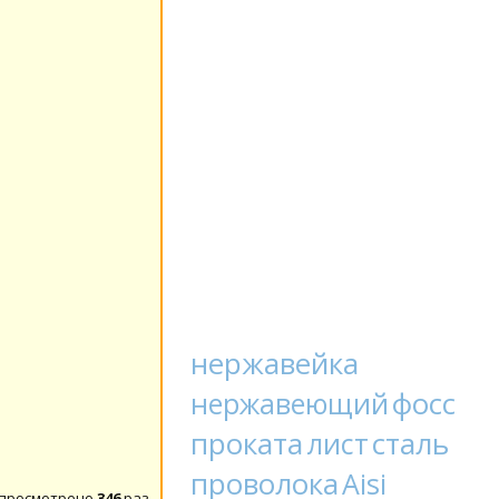
нержавейка
фосс
нержавеющий
проката
сталь
лист
проволока
Aisi
 просмотрено
346
раз