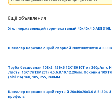
Ещё объявления
Угол нержавеющий горячекатаный 40х40х4.0 AISI 316L
Швеллер нержавеющий сварной 200х100х10х10 AISI 30
Труба бесшовная 108х5, 159х6 12Х18Н10Т от 360р/кг с Н
Листы 10Х17Н13М2(Т) 4,5,6,8,10,12,20мм. Поковки 10Х1
(aisi316) 160, 185, 255, 260мм.
Швеллер нержавеющий гнутый 20х40х20х3.0 AISI 304 U
профиль