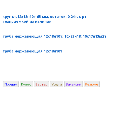
круг ст.12х18н10т 65 мм, остаток: 0,24т. с рт-
техприемкой из наличия
труба нержавеющая 12х18н10т; 10х23н18; 10х17н13м2т
труба нержавеющая 12х18н10т
Продам
Куплю
Бартер
Услуги
Вакансии
Резюме