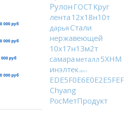
Рулон
Круг
ГОСТ
лента
12х18н10т
0 000 руб
Стали
дарья
нержавеющей
0 000 руб
10х17н13м2т
5ХНМ
самара
металл
 000 руб
инэлтек
08Х13
0 000 руб
EDE5F0E6E0E2E5FEF9
Chyang
РосМетПродукт