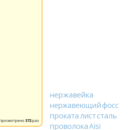
нержавейка
фосс
нержавеющий
проката
сталь
лист
 просмотрено
372
раз
проволока
Aisi