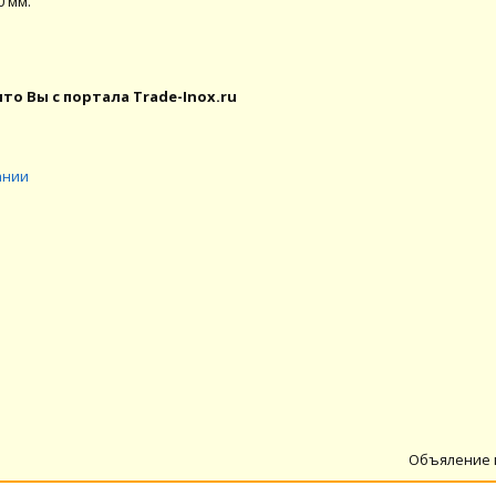
0 мм.
то Вы с портала Trade-Inox.ru
ании
Объяление