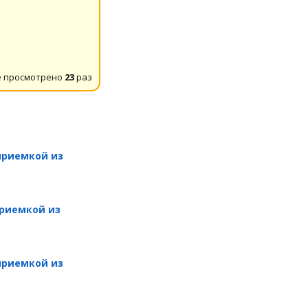
 просмотрено
23
раз
хприемкой из
хприемкой из
хприемкой из