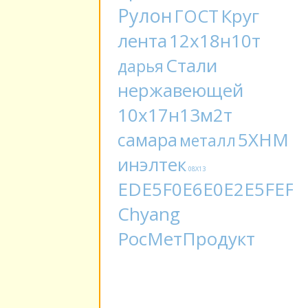
Рулон
Круг
ГОСТ
лента
12х18н10т
Стали
дарья
нержавеющей
10х17н13м2т
5ХНМ
самара
металл
инэлтек
08Х13
EDE5F0E6E0E2E5FEF9
Chyang
РосМетПродукт