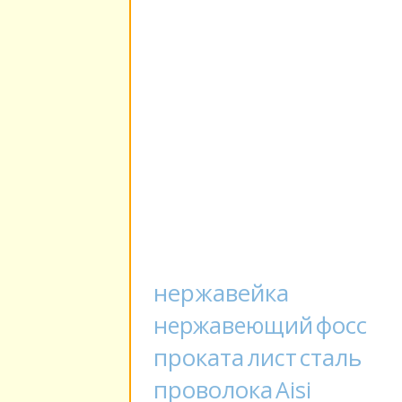
нержавейка
фосс
нержавеющий
проката
сталь
лист
проволока
Aisi